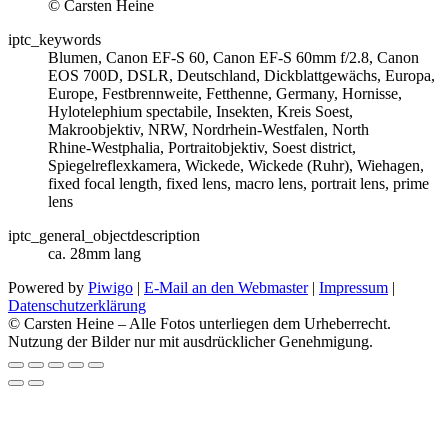
© Carsten Heine
iptc_keywords
Blumen, Canon EF-S 60, Canon EF-S 60mm f/2.8, Canon
EOS 700D, DSLR, Deutschland, Dickblattgewächs, Europa,
Europe, Festbrennweite, Fetthenne, Germany, Hornisse,
Hylotelephium spectabile, Insekten, Kreis Soest,
Makroobjektiv, NRW, Nordrhein-Westfalen, North
Rhine‑Westphalia, Portraitobjektiv, Soest district,
Spiegelreflexkamera, Wickede, Wickede (Ruhr), Wiehagen,
fixed focal length, fixed lens, macro lens, portrait lens, prime
lens
iptc_general_objectdescription
ca. 28mm lang
Powered by
Piwigo
|
E-Mail an den Webmaster
|
Impressum
|
Datenschutzerklärung
© Carsten Heine – Alle Fotos unterliegen dem Urheberrecht.
Nutzung der Bilder nur mit ausdrücklicher Genehmigung.