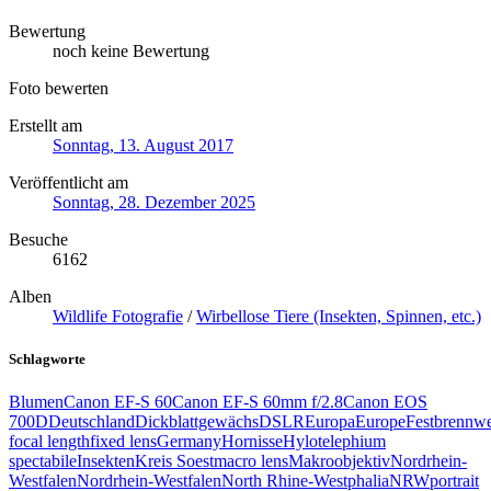
Bewertung
noch keine Bewertung
Foto bewerten
Erstellt am
Sonntag, 13. August 2017
Veröffentlicht am
Sonntag, 28. Dezember 2025
Besuche
6162
Alben
Wildlife Fotografie
/
Wirbellose Tiere (Insekten, Spinnen, etc.)
Schlagworte
Blumen
Canon EF-S 60
Canon EF-S 60mm f/2.8
Canon EOS
700D
Deutschland
Dickblattgewächs
DSLR
Europa
Europe
Festbrennwe
focal length
fixed lens
Germany
Hornisse
Hylotelephium
spectabile
Insekten
Kreis Soest
macro lens
Makroobjektiv
Nordrhein-
Westfalen
Nordrhein-Westfalen
North Rhine‑Westphalia
NRW
portrait