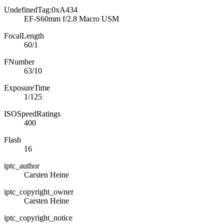
UndefinedTag:0xA434
EF-S60mm f/2.8 Macro USM
FocalLength
60/1
FNumber
63/10
ExposureTime
1/125
ISOSpeedRatings
400
Flash
16
iptc_author
Carsten Heine
iptc_copyright_owner
Carsten Heine
iptc_copyright_notice