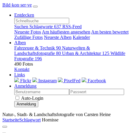
Bild·kon·ser·ve
Entdecken
Suchen
Schlagworte
637
RSS-Feed
Neueste Fotos
Am häufigsten angesehen
Am besten bewertet
Zufällige Fotos
Neueste Alben
Kalender
Alben
Fahrzeuge & Technik
90
Naturwelten &
Landschaftsfotografie
80
Urban & Architektur
125
Wildlife
Fotografie
196
490 Fotos
Kontakt
Links
Flickr
Instagram
PixelFed
Facebook
Anmeldung
Auto-Login
Anmeldung
Natur-, Stadt- & Landschaftsfotografie von Carsten Heine
Startseite
Schlagwort
Hornisse