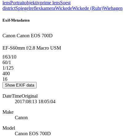
lens
Portraitobjektiv
prime lens
Soest
district
Spiegelreflexkamera
Wickede
Wickede (Ruhr)
Wiehagen
Exif-Metadaten
Canon Canon EOS 700D
EF-S60mm f/2.8 Macro USM
f/63/10
60/1
1/125
400
16
Show EXIF data
DateTimeOriginal
2017:08:13 18:05:04
Make
Canon
Model
Canon EOS 700D