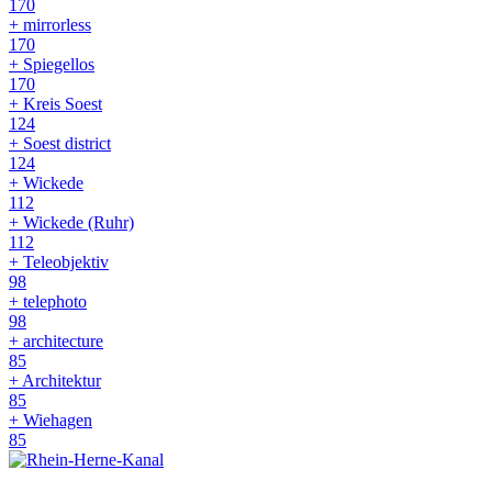
170
+ mirrorless
170
+ Spiegellos
170
+ Kreis Soest
124
+ Soest district
124
+ Wickede
112
+ Wickede (Ruhr)
112
+ Teleobjektiv
98
+ telephoto
98
+ architecture
85
+ Architektur
85
+ Wiehagen
85