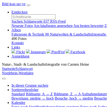
Bild·kon·ser·ve
Entdecken
Suchen
Schlagworte
637
RSS-Feed
Neueste Fotos
Am häufigsten angesehen
Am besten bewertet
Z
Alben
Fahrzeuge & Technik
90
Naturwelten & Landschaftsfotografie
490 Fotos
Kontakt
Links
Flickr
Instagram
PixelFed
Facebook
Anmeldung
Natur-, Stadt- & Landschaftsfotografie von Carsten Heine
Startseite
Schlagwort
Nordrhein-Westfalen
In dieser Gruppe suchen
Sortierreihenfolge
Standard
Bildname, A → Z
Bildname, Z → A
Aufnahmedatum,
Bewertung, niedrig → hoch
Besuche, hoch → niedrig
Besuche
Kalender
Fotos nach Veröffentlichungsdatum anzeigen
Fotos nach Aufn