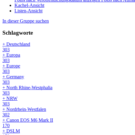
Kachel-Ansicht
Listen-Ansicht
In dieser Gruppe suchen
Schlagworte
+ Deutschland
303
+ Europa
303
+ Europe
303
+ Germany
303
+ North Rhine‑Westphalia
303
+ NRW
303
+ Nordrhein-Westfalen
302
+ Canon EOS M6 Mark II
170
+ DSLM