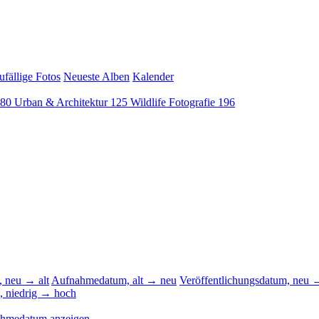
ufällige Fotos
Neueste Alben
Kalender
80
Urban & Architektur
125
Wildlife Fotografie
196
 neu → alt
Aufnahmedatum, alt → neu
Veröffentlichungsdatum, neu →
, niedrig → hoch
ahmedatum anzeigen