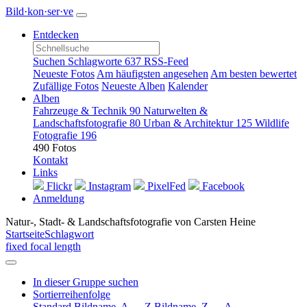
Bild·kon·ser·ve
Entdecken
Suchen
Schlagworte
637
RSS-Feed
Neueste Fotos
Am häufigsten angesehen
Am besten bewertet
Zufällige Fotos
Neueste Alben
Kalender
Alben
Fahrzeuge & Technik
90
Naturwelten &
Landschaftsfotografie
80
Urban & Architektur
125
Wildlife
Fotografie
196
490 Fotos
Kontakt
Links
Flickr
Instagram
PixelFed
Facebook
Anmeldung
Natur-, Stadt- & Landschaftsfotografie von Carsten Heine
Startseite
Schlagwort
fixed focal length
In dieser Gruppe suchen
Sortierreihenfolge
Standard
Bildname, A → Z
Bildname, Z → A