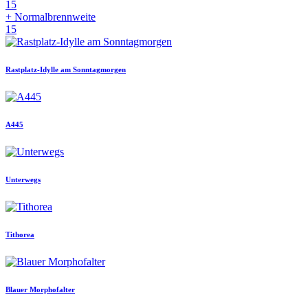
15
+ Normalbrennweite
15
Rastplatz-Idylle am Sonntagmorgen
A445
Unterwegs
Tithorea
Blauer Morphofalter