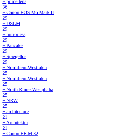
+ prime lens
36
+ Canon EOS M6 Mark II
29
+ DSLM
29
+ mirrorless
29
+ Pancake
29
+ Spiegellos
29
+ Nordrhein-Westfalen
25
+ Nordrhein-Westfalen
25
+ North Rhine‑Westphalia
25
+ NRW
25
+ architecture
21
+ Architektur
21
+ Canon EF-M 32