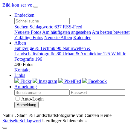
Bild·kon·ser·ve
Entdecken
Suchen
Schlagworte
637
RSS-Feed
Neueste Fotos
Am häufigsten angesehen
Am besten bewertet
Zufällige Fotos
Neueste Alben
Kalender
Alben
Fahrzeuge & Technik
90
Naturwelten &
Landschaftsfotografie
80
Urban & Architektur
125
Wildlife
Fotografie
196
490 Fotos
Kontakt
Links
Flickr
Instagram
PixelFed
Facebook
Anmeldung
Auto-Login
Anmeldung
Natur-, Stadt- & Landschaftsfotografie von Carsten Heine
Startseite
Schlagwort
Uerdinger Schienenbus