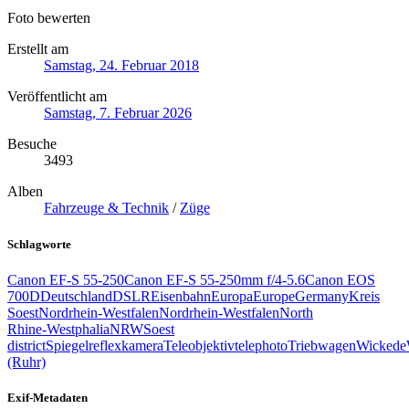
Foto bewerten
Erstellt am
Samstag, 24. Februar 2018
Veröffentlicht am
Samstag, 7. Februar 2026
Besuche
3493
Alben
Fahrzeuge & Technik
/
Züge
Schlagworte
Canon EF-S 55-250
Canon EF-S 55-250mm f/4-5.6
Canon EOS
700D
Deutschland
DSLR
Eisenbahn
Europa
Europe
Germany
Kreis
Soest
Nordrhein-Westfalen
Nordrhein-Westfalen
North
Rhine‑Westphalia
NRW
Soest
district
Spiegelreflexkamera
Teleobjektiv
telephoto
Triebwagen
Wickede
(Ruhr)
Exif-Metadaten