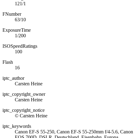
121/1
FNumber
63/10
ExposureTime
1/200
ISOSpeedRatings
100
Flash
16
iptc_author
Carsten Heine
iptc_copyright_owner
Carsten Heine
iptc_copyright_notice
© Carsten Heine
iptc_keywords
Canon EF-S 55-250, Canon EF-S 55-250mm f/4-5.6, Canon
EOS 700D, DSLR, Deutschland, Eisenbahn, Europa,