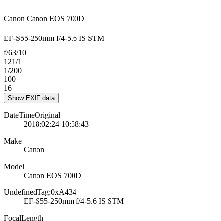
Canon Canon EOS 700D
EF-S55-250mm f/4-5.6 IS STM
f/63/10
121/1
1/200
100
16
Show EXIF data
DateTimeOriginal
2018:02:24 10:38:43
Make
Canon
Model
Canon EOS 700D
UndefinedTag:0xA434
EF-S55-250mm f/4-5.6 IS STM
FocalLength