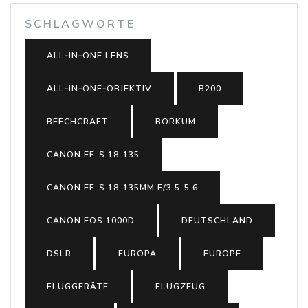
SCHLAGWORTE
ALL‑IN‑ONE LENS
ALL‑IN‑ONE‑OBJEKTIV
B200
BEECHCRAFT
BORKUM
CANON EF-S 18-135
CANON EF-S 18-135MM F/3.5-5.6
CANON EOS 1000D
DEUTSCHLAND
DSLR
EUROPA
EUROPE
FLUGGERÄTE
FLUGZEUG