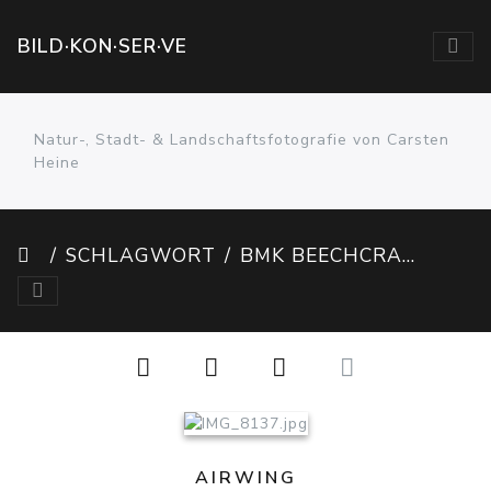
BILD·KON·SER·VE
Natur-, Stadt- & Landschaftsfotografie von Carsten
Heine
SCHLAGWORT
BMK BEECHCRAFT B200R LN-ULV
AIRWING