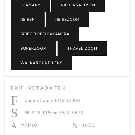
GERMANY
NIEDERSACHSEN
REISEN
REISEZOOM
SPIEGELREFLEXKAMERA
SUPERZOOM
TRAVEL ZOOM
WALKAROUND LENS
EXIF-METADATEN
Canon Canon EOS 1000D
EF-S18-135mm f/3.5-5.6 IS
f/71/10
100/1