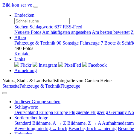
Bild·kon·ser·ve
Entdecken
Suchen
Schlagworte
637
RSS-Feed
Neueste Fotos
Am häufigsten angesehen
Am besten bewertet
Z
Alben
Fahrzeuge & Technik
90
Sonstige Fahrzeuge
7
Boote & Schif
490 Fotos
Kontakt
Links
Flickr
Instagram
PixelFed
Facebook
Anmeldung
Natur-, Stadt- & Landschaftsfotografie von Carsten Heine
Startseite
Fahrzeuge & Technik
Flugzeuge
In dieser Gruppe suchen
Schlagworte
Deutschland
Europa
Europe
Fluggeräte
Flugzeug
Germany
No
Sortierreihenfolge
Standard
Bildname, A → Z
Bildname, Z → A
Aufnahmedatum,
Bewertung, niedrig → hoch
Besuche, hoch → niedrig
Besuche
Kalender