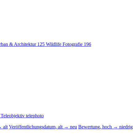
rban & Architektur
125
Wildlife Fotografie
196
W
Teleobjektiv
telephoto
 alt
Veröffentlichungsdatum, alt → neu
Bewertung, hoch → niedrig