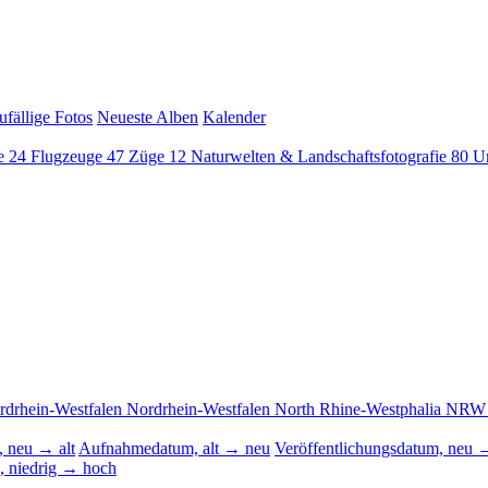
ufällige Fotos
Neueste Alben
Kalender
fe
24
Flugzeuge
47
Züge
12
Naturwelten & Landschaftsfotografie
80
U
rdrhein-Westfalen
Nordrhein-Westfalen
North Rhine‑Westphalia
NR
 neu → alt
Aufnahmedatum, alt → neu
Veröffentlichungsdatum, neu →
, niedrig → hoch