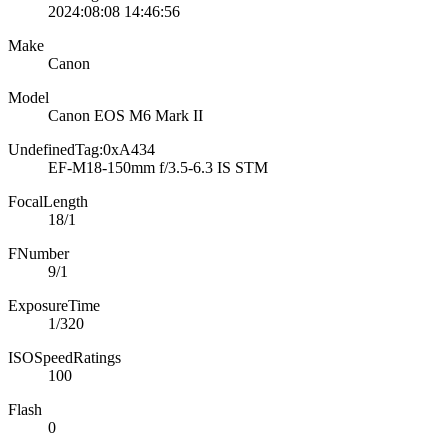
2024:08:08 14:46:56
Make
Canon
Model
Canon EOS M6 Mark II
UndefinedTag:0xA434
EF-M18-150mm f/3.5-6.3 IS STM
FocalLength
18/1
FNumber
9/1
ExposureTime
1/320
ISOSpeedRatings
100
Flash
0