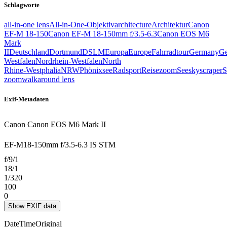
Schlagworte
all‑in‑one lens
All‑in‑One‑Objektiv
architecture
Architektur
Canon
EF-M 18-150
Canon EF-M 18-150mm f/3.5-6.3
Canon EOS M6
Mark
II
Deutschland
Dortmund
DSLM
Europa
Europe
Fahrradtour
Germany
Ge
Westfalen
Nordrhein-Westfalen
North
Rhine‑Westphalia
NRW
Phönixsee
Radsport
Reisezoom
See
skyscraper
S
zoom
walkaround lens
Exif-Metadaten
Canon Canon EOS M6 Mark II
EF-M18-150mm f/3.5-6.3 IS STM
f/9/1
18/1
1/320
100
0
Show EXIF data
DateTimeOriginal