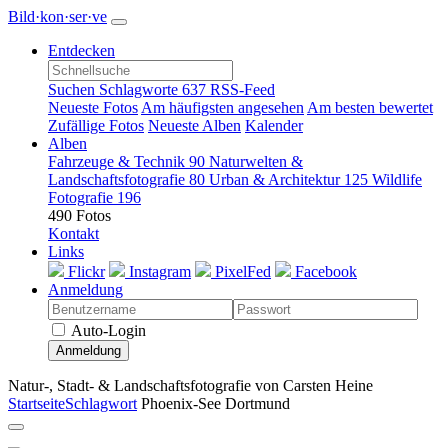
Bild·kon·ser·ve
Entdecken
Suchen
Schlagworte
637
RSS-Feed
Neueste Fotos
Am häufigsten angesehen
Am besten bewertet
Zufällige Fotos
Neueste Alben
Kalender
Alben
Fahrzeuge & Technik
90
Naturwelten &
Landschaftsfotografie
80
Urban & Architektur
125
Wildlife
Fotografie
196
490 Fotos
Kontakt
Links
Flickr
Instagram
PixelFed
Facebook
Anmeldung
Auto-Login
Anmeldung
Natur-, Stadt- & Landschaftsfotografie von Carsten Heine
Startseite
Schlagwort
Phoenix-See Dortmund