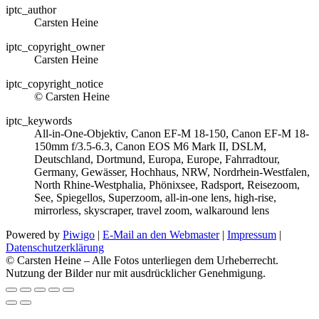
iptc_author
Carsten Heine
iptc_copyright_owner
Carsten Heine
iptc_copyright_notice
© Carsten Heine
iptc_keywords
All‑in‑One‑Objektiv, Canon EF-M 18-150, Canon EF-M 18-
150mm f/3.5-6.3, Canon EOS M6 Mark II, DSLM,
Deutschland, Dortmund, Europa, Europe, Fahrradtour,
Germany, Gewässer, Hochhaus, NRW, Nordrhein-Westfalen,
North Rhine‑Westphalia, Phönixsee, Radsport, Reisezoom,
See, Spiegellos, Superzoom, all‑in‑one lens, high‑rise,
mirrorless, skyscraper, travel zoom, walkaround lens
Powered by
Piwigo
|
E-Mail an den Webmaster
|
Impressum
|
Datenschutzerklärung
© Carsten Heine – Alle Fotos unterliegen dem Urheberrecht.
Nutzung der Bilder nur mit ausdrücklicher Genehmigung.