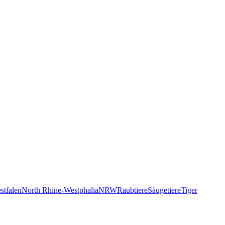
stfalen
North Rhine‑Westphalia
NRW
Raubtiere
Säugetiere
Tiger