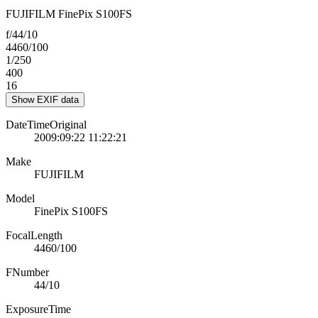
FUJIFILM FinePix S100FS
f/44/10
4460/100
1/250
400
16
Show EXIF data
DateTimeOriginal
2009:09:22 11:22:21
Make
FUJIFILM
Model
FinePix S100FS
FocalLength
4460/100
FNumber
44/10
ExposureTime