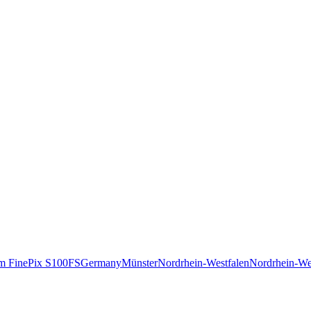
lm FinePix S100FS
Germany
Münster
Nordrhein-Westfalen
Nordrhein-We