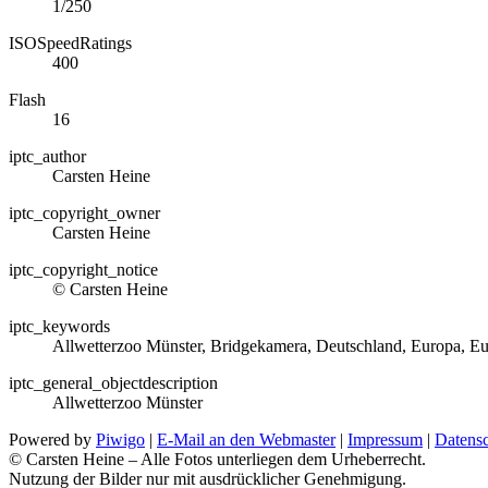
1/250
ISOSpeedRatings
400
Flash
16
iptc_author
Carsten Heine
iptc_copyright_owner
Carsten Heine
iptc_copyright_notice
© Carsten Heine
iptc_keywords
Allwetterzoo Münster, Bridgekamera, Deutschland, Europa, Eu
iptc_general_objectdescription
Allwetterzoo Münster
Powered by
Piwigo
|
E-Mail an den Webmaster
|
Impressum
|
Datensc
© Carsten Heine – Alle Fotos unterliegen dem Urheberrecht.
Nutzung der Bilder nur mit ausdrücklicher Genehmigung.