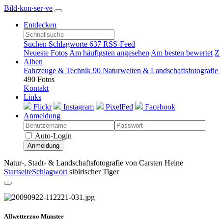
Bild·kon·ser·ve
Entdecken
Suchen
Schlagworte
637
RSS-Feed
Neueste Fotos
Am häufigsten angesehen
Am besten bewertet
Z
Alben
Fahrzeuge & Technik
90
Naturwelten & Landschaftsfotografie
490 Fotos
Kontakt
Links
Flickr
Instagram
PixelFed
Facebook
Anmeldung
Auto-Login
Anmeldung
Natur-, Stadt- & Landschaftsfotografie von Carsten Heine
Startseite
Schlagwort
sibirischer Tiger
Allwetterzoo Münster