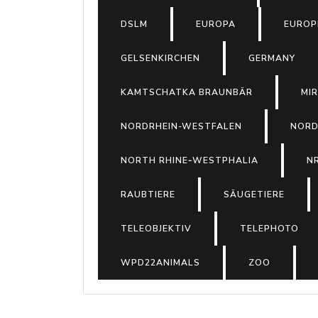
DSLM
EUROPA
EUROP
GELSENKIRCHEN
GERMANY
KAMTSCHATKA BRAUNBÄR
MI
NORDRHEIN-WESTFALEN
NORD
NORTH RHINE‑WESTPHALIA
N
RAUBTIERE
SÄUGETIERE
TELEOBJEKTIV
TELEPHOTO
WPD22ANIMALS
ZOO