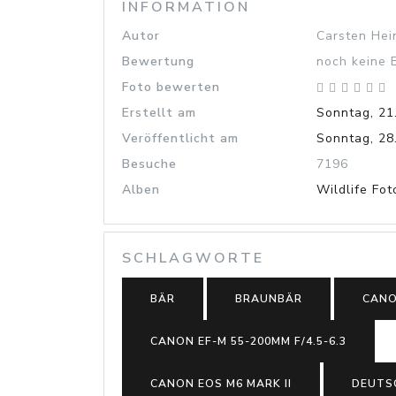
INFORMATION
Autor
Carsten Hei
Bewertung
noch keine
Foto bewerten
Erstellt am
Sonntag, 21
Veröffentlicht am
Sonntag, 28
Besuche
7196
Alben
Wildlife Fot
SCHLAGWORTE
BÄR
BRAUNBÄR
CANO
CANON EF-M 55-200MM F/4.5-6.3
CANON EOS M6 MARK II
DEUTS