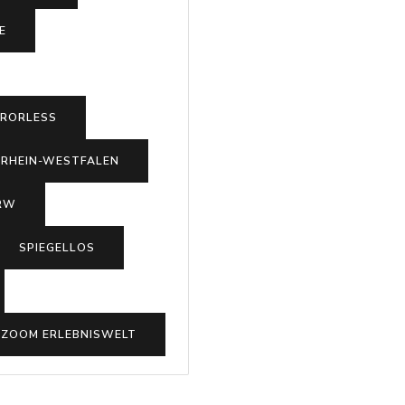
E
RRORLESS
RHEIN-WESTFALEN
RW
SPIEGELLOS
ZOOM ERLEBNISWELT