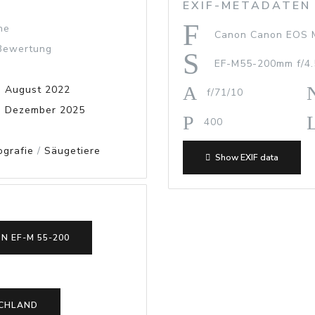
EXIF-METADATEN
ne
Canon Canon EOS M
 Bewertung
EF-M55-200mm f/4.
. August 2022
f/71/10
. Dezember 2025
400
ografie
/
Säugetiere
Show EXIF data
N EF-M 55-200
CHLAND