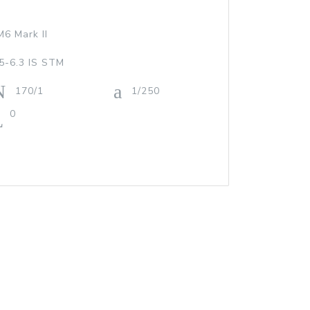
6 Mark II
5-6.3 IS STM
170/1
1/250
0