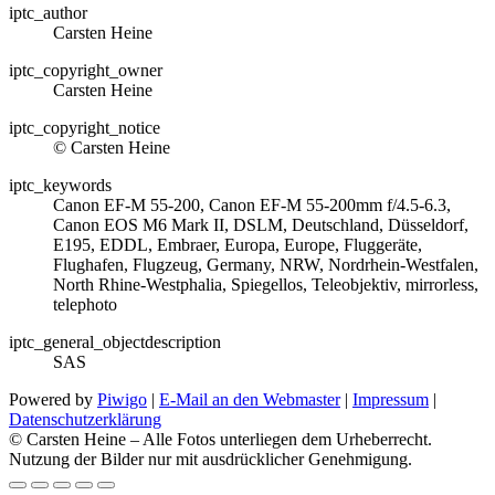
iptc_author
Carsten Heine
iptc_copyright_owner
Carsten Heine
iptc_copyright_notice
© Carsten Heine
iptc_keywords
Canon EF-M 55-200, Canon EF-M 55-200mm f/4.5-6.3,
Canon EOS M6 Mark II, DSLM, Deutschland, Düsseldorf,
E195, EDDL, Embraer, Europa, Europe, Fluggeräte,
Flughafen, Flugzeug, Germany, NRW, Nordrhein-Westfalen,
North Rhine‑Westphalia, Spiegellos, Teleobjektiv, mirrorless,
telephoto
iptc_general_objectdescription
SAS
Powered by
Piwigo
|
E-Mail an den Webmaster
|
Impressum
|
Datenschutzerklärung
© Carsten Heine – Alle Fotos unterliegen dem Urheberrecht.
Nutzung der Bilder nur mit ausdrücklicher Genehmigung.