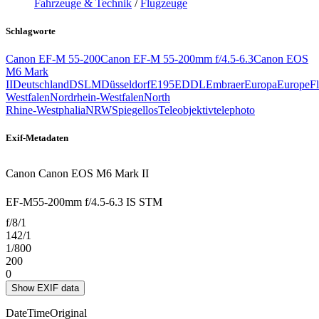
Fahrzeuge & Technik
/
Flugzeuge
Schlagworte
Canon EF-M 55-200
Canon EF-M 55-200mm f/4.5-6.3
Canon EOS
M6 Mark
II
Deutschland
DSLM
Düsseldorf
E195
EDDL
Embraer
Europa
Europe
F
Westfalen
Nordrhein-Westfalen
North
Rhine‑Westphalia
NRW
Spiegellos
Teleobjektiv
telephoto
Exif-Metadaten
Canon Canon EOS M6 Mark II
EF-M55-200mm f/4.5-6.3 IS STM
f/8/1
142/1
1/800
200
0
Show EXIF data
DateTimeOriginal