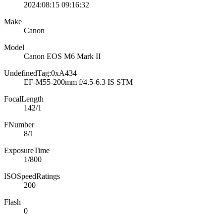
2024:08:15 09:16:32
Make
Canon
Model
Canon EOS M6 Mark II
UndefinedTag:0xA434
EF-M55-200mm f/4.5-6.3 IS STM
FocalLength
142/1
FNumber
8/1
ExposureTime
1/800
ISOSpeedRatings
200
Flash
0