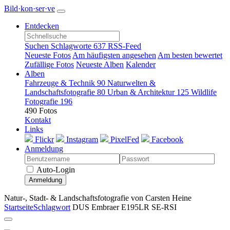
Bild·kon·ser·ve
Entdecken
Suchen
Schlagworte
637
RSS-Feed
Neueste Fotos
Am häufigsten angesehen
Am besten bewertet
Zufällige Fotos
Neueste Alben
Kalender
Alben
Fahrzeuge & Technik
90
Naturwelten &
Landschaftsfotografie
80
Urban & Architektur
125
Wildlife
Fotografie
196
490 Fotos
Kontakt
Links
Flickr
Instagram
PixelFed
Facebook
Anmeldung
Auto-Login
Anmeldung
Natur-, Stadt- & Landschaftsfotografie von Carsten Heine
Startseite
Schlagwort
DUS Embraer E195LR SE-RSI