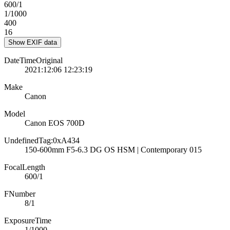
600/1
1/1000
400
16
Show EXIF data
DateTimeOriginal
2021:12:06 12:23:19
Make
Canon
Model
Canon EOS 700D
UndefinedTag:0xA434
150-600mm F5-6.3 DG OS HSM | Contemporary 015
FocalLength
600/1
FNumber
8/1
ExposureTime
1/1000