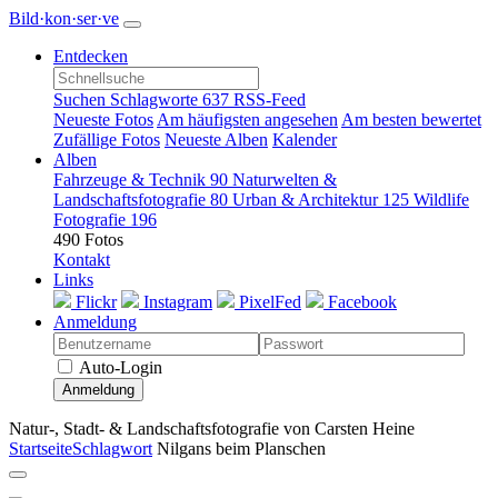
Bild·kon·ser·ve
Entdecken
Suchen
Schlagworte
637
RSS-Feed
Neueste Fotos
Am häufigsten angesehen
Am besten bewertet
Zufällige Fotos
Neueste Alben
Kalender
Alben
Fahrzeuge & Technik
90
Naturwelten &
Landschaftsfotografie
80
Urban & Architektur
125
Wildlife
Fotografie
196
490 Fotos
Kontakt
Links
Flickr
Instagram
PixelFed
Facebook
Anmeldung
Auto-Login
Anmeldung
Natur-, Stadt- & Landschaftsfotografie von Carsten Heine
Startseite
Schlagwort
Nilgans beim Planschen