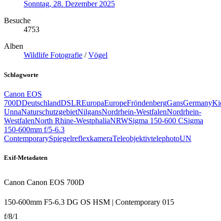
Sonntag, 28. Dezember 2025
Besuche
4753
Alben
Wildlife Fotografie
/
Vögel
Schlagworte
Canon EOS
700D
Deutschland
DSLR
Europa
Europe
Fröndenberg
Gans
Germany
Ki
Unna
Naturschutzgebiet
Nilgans
Nordrhein-Westfalen
Nordrhein-
Westfalen
North Rhine‑Westphalia
NRW
Sigma 150‑600 C
Sigma
150‑600mm f/5‑6.3
Contemporary
Spiegelreflexkamera
Teleobjektiv
telephoto
UN
Exif-Metadaten
Canon Canon EOS 700D
150-600mm F5-6.3 DG OS HSM | Contemporary 015
f/8/1