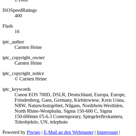
ISOSpeedRatings
400
Flash
16
iptc_author
Carsten Heine
iptc_copyright_owner
Carsten Heine
iptc_copyright_notice
© Carsten Heine
iptc_keywords
Canon EOS 700D, DSLR, Deutschland, Europa, Europe,
Fröndenberg, Gans, Germany, Kiebitzwiese, Kreis Unna,
NRW, Naturschutzgebiet, Nilgans, Nordrhein-Westfalen,
North Rhine‑Westphalia, Sigma 150‑600 C, Sigma
150‑600mm f/5‑6.3 Contemporary, Spiegelreflexkamera,
Teleobjektiv, UN, telephoto
Powered by
Piwigo
|
E-Mail an den Webmaster
|
Impressum
|