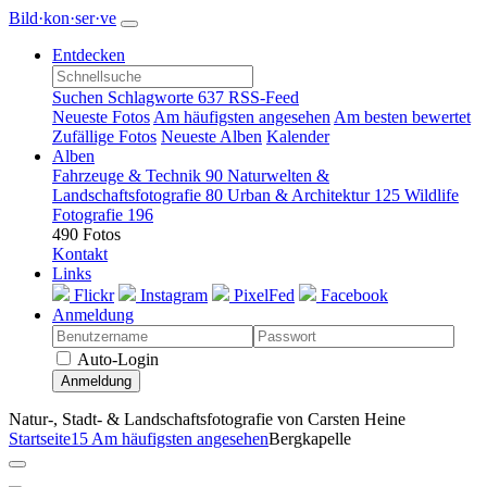
Bild·kon·ser·ve
Entdecken
Suchen
Schlagworte
637
RSS-Feed
Neueste Fotos
Am häufigsten angesehen
Am besten bewertet
Zufällige Fotos
Neueste Alben
Kalender
Alben
Fahrzeuge & Technik
90
Naturwelten &
Landschaftsfotografie
80
Urban & Architektur
125
Wildlife
Fotografie
196
490 Fotos
Kontakt
Links
Flickr
Instagram
PixelFed
Facebook
Anmeldung
Auto-Login
Anmeldung
Natur-, Stadt- & Landschaftsfotografie von Carsten Heine
Startseite
15 Am häufigsten angesehen
Bergkapelle