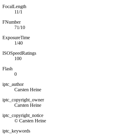
FocalLength
11/1
FNumber
71/10
ExposureTime
1/40
ISOSpeedRatings
100
Flash
0
iptc_author
Carsten Heine
iptc_copyright_owner
Carsten Heine
iptc_copyright_notice
© Carsten Heine
iptc_keywords