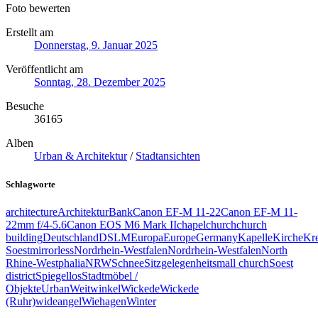
Foto bewerten
Erstellt am
Donnerstag, 9. Januar 2025
Veröffentlicht am
Sonntag, 28. Dezember 2025
Besuche
36165
Alben
Urban & Architektur
/
Stadtansichten
Schlagworte
architecture
Architektur
Bank
Canon EF-M 11-22
Canon EF-M 11-
22mm f/4-5.6
Canon EOS M6 Mark II
chapel
church
church
building
Deutschland
DSLM
Europa
Europe
Germany
Kapelle
Kirche
Kre
Soest
mirrorless
Nordrhein-Westfalen
Nordrhein-Westfalen
North
Rhine‑Westphalia
NRW
Schnee
Sitzgelegenheit
small church
Soest
district
Spiegellos
Stadtmöbel /
Objekte
Urban
Weitwinkel
Wickede
Wickede
(Ruhr)
wideangel
Wiehagen
Winter