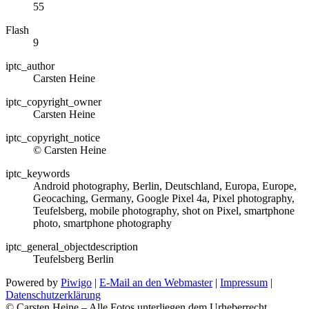
55
Flash
9
iptc_author
Carsten Heine
iptc_copyright_owner
Carsten Heine
iptc_copyright_notice
© Carsten Heine
iptc_keywords
Android photography, Berlin, Deutschland, Europa, Europe,
Geocaching, Germany, Google Pixel 4a, Pixel photography,
Teufelsberg, mobile photography, shot on Pixel, smartphone
photo, smartphone photography
iptc_general_objectdescription
Teufelsberg Berlin
Powered by
Piwigo
|
E-Mail an den Webmaster
|
Impressum
|
Datenschutzerklärung
© Carsten Heine – Alle Fotos unterliegen dem Urheberrecht.