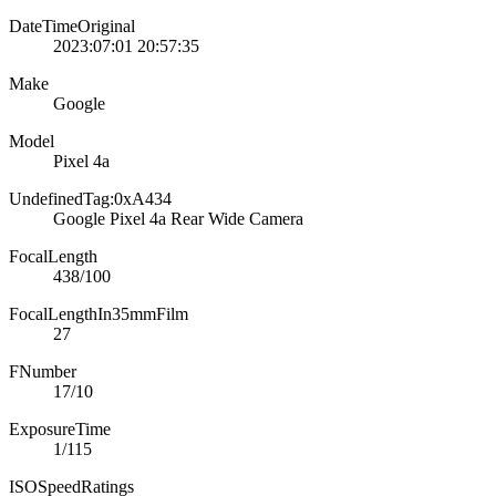
DateTimeOriginal
2023:07:01 20:57:35
Make
Google
Model
Pixel 4a
UndefinedTag:0xA434
Google Pixel 4a Rear Wide Camera
FocalLength
438/100
FocalLengthIn35mmFilm
27
FNumber
17/10
ExposureTime
1/115
ISOSpeedRatings