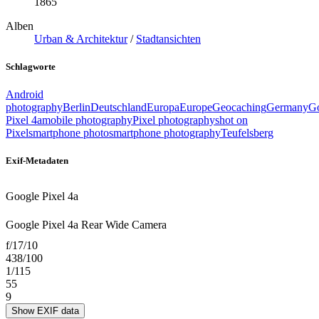
1865
Alben
Urban & Architektur
/
Stadtansichten
Schlagworte
Android
photography
Berlin
Deutschland
Europa
Europe
Geocaching
Germany
G
Pixel 4a
mobile photography
Pixel photography
shot on
Pixel
smartphone photo
smartphone photography
Teufelsberg
Exif-Metadaten
Google Pixel 4a
Google Pixel 4a Rear Wide Camera
f/17/10
438/100
1/115
55
9
Show EXIF data