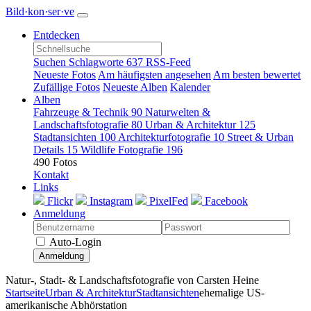
Bild·kon·ser·ve
Entdecken
Suchen
Schlagworte
637
RSS-Feed
Neueste Fotos
Am häufigsten angesehen
Am besten bewertet
Zufällige Fotos
Neueste Alben
Kalender
Alben
Fahrzeuge & Technik
90
Naturwelten &
Landschaftsfotografie
80
Urban & Architektur
125
Stadtansichten
100
Architekturfotografie
10
Street & Urban
Details
15
Wildlife Fotografie
196
490 Fotos
Kontakt
Links
Flickr
Instagram
PixelFed
Facebook
Anmeldung
Auto-Login
Anmeldung
Natur-, Stadt- & Landschaftsfotografie von Carsten Heine
Startseite
Urban & Architektur
Stadtansichten
ehemalige US-
amerikanische Abhörstation