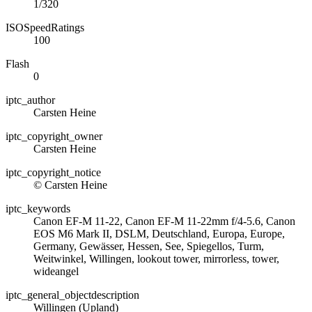
1/320
ISOSpeedRatings
100
Flash
0
iptc_author
Carsten Heine
iptc_copyright_owner
Carsten Heine
iptc_copyright_notice
© Carsten Heine
iptc_keywords
Canon EF-M 11-22, Canon EF-M 11-22mm f/4-5.6, Canon
EOS M6 Mark II, DSLM, Deutschland, Europa, Europe,
Germany, Gewässer, Hessen, See, Spiegellos, Turm,
Weitwinkel, Willingen, lookout tower, mirrorless, tower,
wideangel
iptc_general_objectdescription
Willingen (Upland)