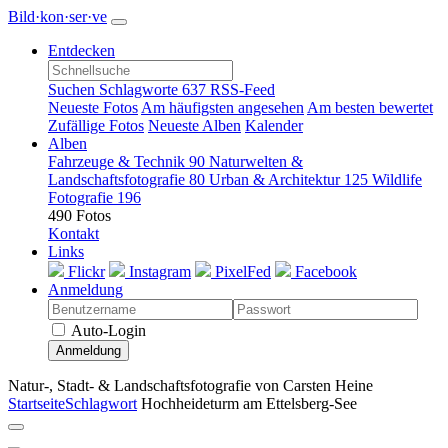
Bild·kon·ser·ve
Entdecken
Suchen
Schlagworte
637
RSS-Feed
Neueste Fotos
Am häufigsten angesehen
Am besten bewertet
Zufällige Fotos
Neueste Alben
Kalender
Alben
Fahrzeuge & Technik
90
Naturwelten &
Landschaftsfotografie
80
Urban & Architektur
125
Wildlife
Fotografie
196
490 Fotos
Kontakt
Links
Flickr
Instagram
PixelFed
Facebook
Anmeldung
Auto-Login
Anmeldung
Natur-, Stadt- & Landschaftsfotografie von Carsten Heine
Startseite
Schlagwort
Hochheideturm am Ettelsberg-See