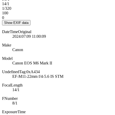
14/1
1/320
100
0
Show EXIF data
DateTimeOriginal
2024:07:09 11:00:09
Make
Canon
Model
Canon EOS M6 Mark II
UndefinedTag:0xA434
EF-M11-22mm f/4-5.6 IS STM
FocalLength
14/1
FNumber
8/1
ExposureTime