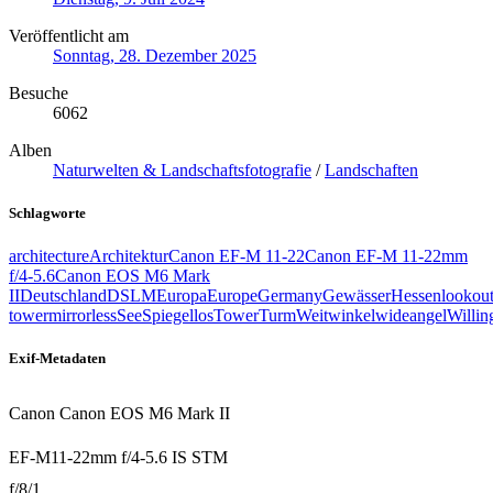
Veröffentlicht am
Sonntag, 28. Dezember 2025
Besuche
6062
Alben
Naturwelten & Landschaftsfotografie
/
Landschaften
Schlagworte
architecture
Architektur
Canon EF-M 11-22
Canon EF-M 11-22mm
f/4-5.6
Canon EOS M6 Mark
II
Deutschland
DSLM
Europa
Europe
Germany
Gewässer
Hessen
lookou
tower
mirrorless
See
Spiegellos
Tower
Turm
Weitwinkel
wideangel
Willin
Exif-Metadaten
Canon Canon EOS M6 Mark II
EF-M11-22mm f/4-5.6 IS STM
f/8/1