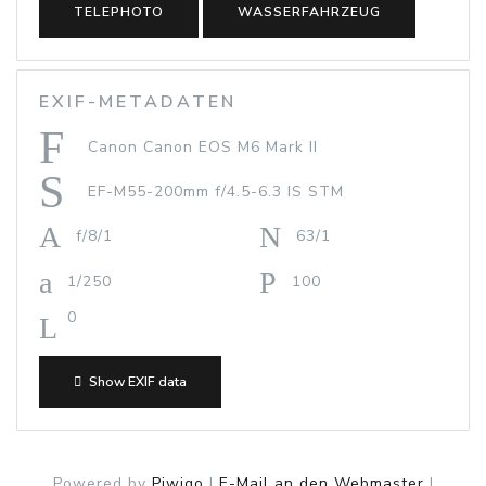
TELEPHOTO
WASSERFAHRZEUG
EXIF-METADATEN
Canon Canon EOS M6 Mark II
EF-M55-200mm f/4.5-6.3 IS STM
f/8/1
63/1
1/250
100
0
Show EXIF data
Powered by
Piwigo
|
E-Mail an den Webmaster
|