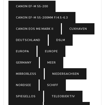
CANON EF-M 55-200
CANON EF-M 55-200MM F/4.5-6.3
CANON EOS M6 MARK II
CUXHAVEN
DEUTSCHLAND
DSLM
EUROPA
EUROPE
GERMANY
MEER
MIRRORLESS
NIEDERSACHSEN
NORDSEE
SCHIFF
SPIEGELLOS
TELEOBJEKTIV