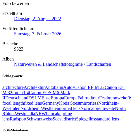
Foto bewerten
Erstellt am
Dienstag, 2. August 2022
Veröffentlicht am
Samstag, 7. Februar 2026
Besuche
9323
Alben
Naturwelten & Landschaftsfotografie
/
Landschaften
Schlagworte
architecture
Architektur
Autobahn
Autos
Canon EF-M 32
Canon EF-
M 32mm f/1.4
Canon EOS M6 Mark
II
Deutschland
DSLM
Ense
Europa
Europe
Fahrradtour
Festbrennweite
fi
focal length
fixed lens
Germany
Kreis Soest
mirrorless
Nordrhein-
Westfalen
Nordrhein-Westfalen
normal lens
Normalbrennweite
North
Rhine‑Westphalia
NRW
Pancake
prime
lens
Radsport
Schwarzweiss
Soest district
Spiegellos
standard lens
Exif-Metadaten