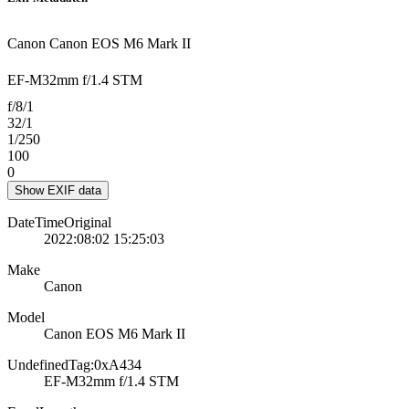
Canon Canon EOS M6 Mark II
EF-M32mm f/1.4 STM
f/8/1
32/1
1/250
100
0
Show EXIF data
DateTimeOriginal
2022:08:02 15:25:03
Make
Canon
Model
Canon EOS M6 Mark II
UndefinedTag:0xA434
EF-M32mm f/1.4 STM