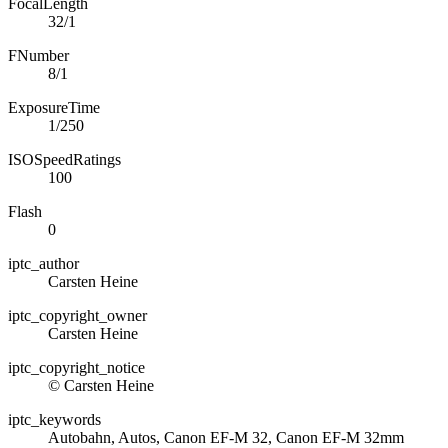
FocalLength
32/1
FNumber
8/1
ExposureTime
1/250
ISOSpeedRatings
100
Flash
0
iptc_author
Carsten Heine
iptc_copyright_owner
Carsten Heine
iptc_copyright_notice
© Carsten Heine
iptc_keywords
Autobahn, Autos, Canon EF-M 32, Canon EF-M 32mm