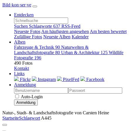
Bild·kon·ser·ve
Entdecken
Suchen
Schlagworte
637
RSS-Feed
Neueste Fotos
Am häufigsten angesehen
Am besten bewertet
Zufällige Fotos
Neueste Alben
Kalender
Alben
Fahrzeuge & Technik
90
Naturwelten &
Landschaftsfotografie
80
Urban & Architektur
125
Wildlife
Fotografie
196
490 Fotos
Kontakt
Links
Flickr
Instagram
PixelFed
Facebook
Anmeldung
Auto-Login
Anmeldung
Natur-, Stadt- & Landschaftsfotografie von Carsten Heine
Startseite
Schlagwort
A445