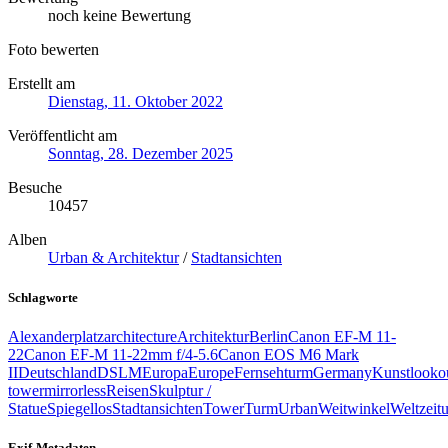
noch keine Bewertung
Foto bewerten
Erstellt am
Dienstag, 11. Oktober 2022
Veröffentlicht am
Sonntag, 28. Dezember 2025
Besuche
10457
Alben
Urban & Architektur
/
Stadtansichten
Schlagworte
Alexanderplatz
architecture
Architektur
Berlin
Canon EF-M 11-
22
Canon EF-M 11-22mm f/4-5.6
Canon EOS M6 Mark
II
Deutschland
DSLM
Europa
Europe
Fernsehturm
Germany
Kunst
looko
tower
mirrorless
Reisen
Skulptur /
Statue
Spiegellos
Stadtansichten
Tower
Turm
Urban
Weitwinkel
Weltzeit
Exif-Metadaten