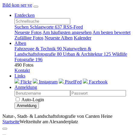
Bild·kon·ser·ve
Entdecken
Suchen
Schlagworte
637
RSS-Feed
Neueste Fotos
Am häufigsten angesehen
Am besten bewertet
Zufällige Fotos
Neueste Alben
Kalender
Alben
Fahrzeuge & Technik
90
Naturwelten &
Landschaftsfotografie
80
Urban & Architektur
125
Wildlife
Fotografie
196
490 Fotos
Kontakt
Links
Flickr
Instagram
PixelFed
Facebook
Anmeldung
Auto-Login
Anmeldung
Natur-, Stadt- & Landschaftsfotografie von Carsten Heine
Startseite
Weltzeituhr am Alexanderplatz