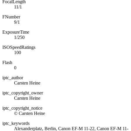
FocalLength
11/1
FNumber
9/1
ExposureTime
1/250
ISOSpeedRatings
100
Flash
0
iptc_author
Carsten Heine
iptc_copyright_owner
Carsten Heine
iptc_copyright_notice
© Carsten Heine
iptc_keywords
Alexanderplatz, Berlin, Canon EF-M 11-22, Canon EF-M 11-